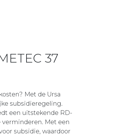
AMETEC 37
 kosten? Met de Ursa
jke subsidieregeling.
edt een uitstekende RD-
e verminderen. Met een
voor subsidie, waardoor