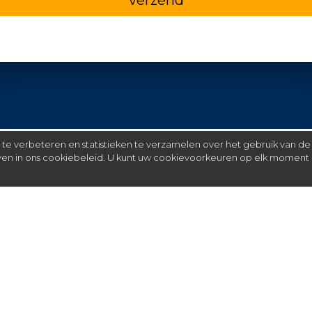
e verbeteren en statistieken te verzamelen over het gebruik van de
even in ons cookiebeleid. U kunt uw cookievoorkeuren op elk moment 
Meer
C
FAQ
St