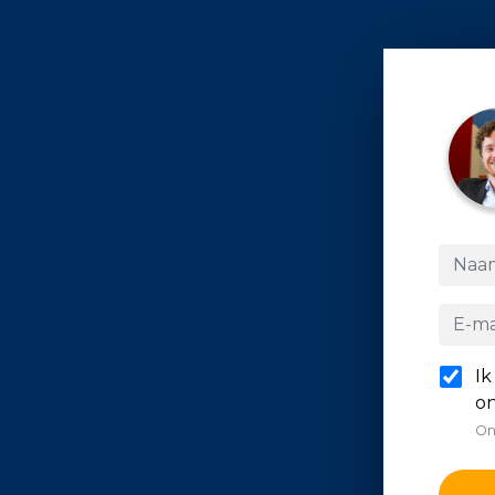
Ik
on
On