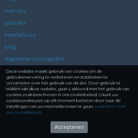
over ons
partners
installateurs
blog
algemene voorwaarden
privacy statement
Deze website maakt gebruik van cookies om de
gebruikerservaring te verbeteren en statistieken te
verzamelen over het gebruik van de site. Door gebruik te
Contact
maken van deze website, gaat u akkoord met het gebruik van
cookies zoals beschreven in ons cookiebeleid. U kunt uw
cookievoorkeuren op elk moment beheren door naar de
Stel hier je vraag
instellingen van uw internetbrowser te gaan.
Lees meer over
ons cookiebeleid
Accepteren