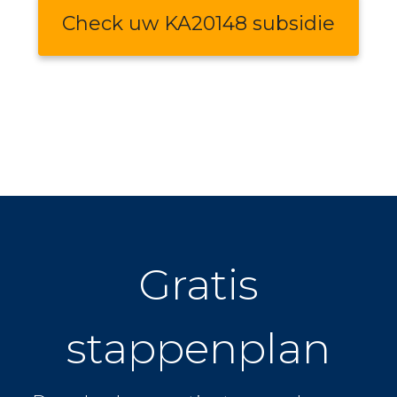
Check uw KA20148 subsidie
Gratis
stappenplan