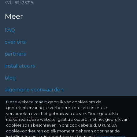
KVK: 89433319
Meer
FAQ
over ons
partners
installateurs
blog
algemene voorwaarden
privacy statement
Deze website maakt gebruik van cookies om de
gebruikerservaring te verbeteren en statistieken te
verzamelen over het gebruik van de site. Door gebruik te
Contact
maken van deze website, gaat u akkoord met het gebruik van
cookies zoals beschreven in ons cookiebeleid. U kunt uw
cookievoorkeuren op elk moment beheren door naar de
Stel hier je vraag
instellingen van uw internetbrowser te gaan.
Lees meer over