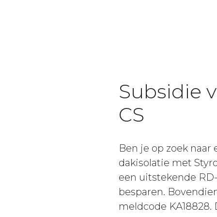
Subsidie 
CS
Ben je op zoek naar
dakisolatie met Sty
een uitstekende RD-w
besparen. Bovendien
meldcode KA18828. Do