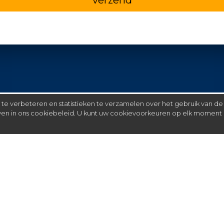
e verbeteren en statistieken te verzamelen over het gebruik van de
even in ons cookiebeleid. U kunt uw cookievoorkeuren op elk moment 
Meer
C
FAQ
St