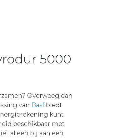
tyrodur 5000
duurzamen? Overweeg dan
ossing van
Basf
biedt
 energierekening kunt
kheid beschikbaar met
et alleen bij aan een