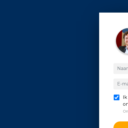
Ik
on
On