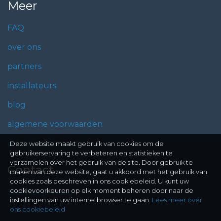
Meer
FAQ
over ons
partners
installateurs
blog
algemene voorwaarden
privacy statement
Deze website maakt gebruik van cookies om de
gebruikerservaring te verbeteren en statistieken te
verzamelen over het gebruik van de site. Door gebruik te
Contact
maken van deze website, gaat u akkoord met het gebruik van
cookies zoals beschreven in ons cookiebeleid. U kunt uw
cookievoorkeuren op elk moment beheren door naar de
Stel hier je vraag
instellingen van uw internetbrowser te gaan.
Lees meer over
ons cookiebeleid