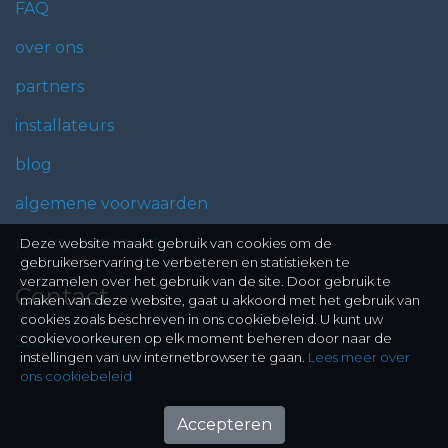
FAQ
over ons
partners
installateurs
blog
algemene voorwaarden
privacy statement
Deze website maakt gebruik van cookies om de
gebruikerservaring te verbeteren en statistieken te
verzamelen over het gebruik van de site. Door gebruik te
Contact
maken van deze website, gaat u akkoord met het gebruik van
cookies zoals beschreven in ons cookiebeleid. U kunt uw
cookievoorkeuren op elk moment beheren door naar de
Stel hier je vraag
instellingen van uw internetbrowser te gaan.
Lees meer over
ons cookiebeleid
Accepteren