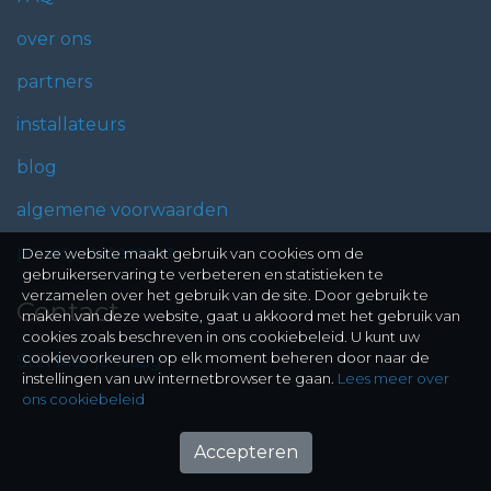
over ons
partners
installateurs
blog
algemene voorwaarden
privacy statement
Deze website maakt gebruik van cookies om de
gebruikerservaring te verbeteren en statistieken te
verzamelen over het gebruik van de site. Door gebruik te
Contact
maken van deze website, gaat u akkoord met het gebruik van
cookies zoals beschreven in ons cookiebeleid. U kunt uw
cookievoorkeuren op elk moment beheren door naar de
Stel hier je vraag
instellingen van uw internetbrowser te gaan.
Lees meer over
ons cookiebeleid
Accepteren