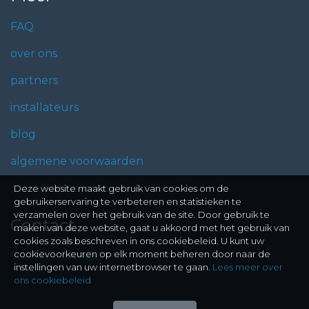
FAQ
over ons
partners
installateurs
blog
algemene voorwaarden
privacy statement
Deze website maakt gebruik van cookies om de
gebruikerservaring te verbeteren en statistieken te
verzamelen over het gebruik van de site. Door gebruik te
Contact
maken van deze website, gaat u akkoord met het gebruik van
cookies zoals beschreven in ons cookiebeleid. U kunt uw
cookievoorkeuren op elk moment beheren door naar de
Stel hier je vraag
instellingen van uw internetbrowser te gaan.
Lees meer over
ons cookiebeleid