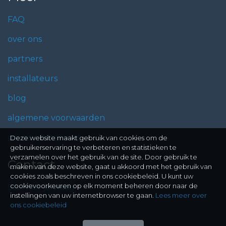
FAQ
over ons
partners
installateurs
blog
algemene voorwaarden
privacy statement
Deze website maakt gebruik van cookies om de
gebruikerservaring te verbeteren en statistieken te
verzamelen over het gebruik van de site. Door gebruik te
Contact
maken van deze website, gaat u akkoord met het gebruik van
cookies zoals beschreven in ons cookiebeleid. U kunt uw
cookievoorkeuren op elk moment beheren door naar de
Stel hier je vraag
instellingen van uw internetbrowser te gaan.
Lees meer over
ons cookiebeleid