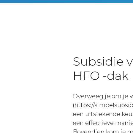
Subsidie 
HFO -dak
Overweeg je om je w
(https://simpelsubsi
een uitstekende keu
een effectieve mani
Bovendien kom je me