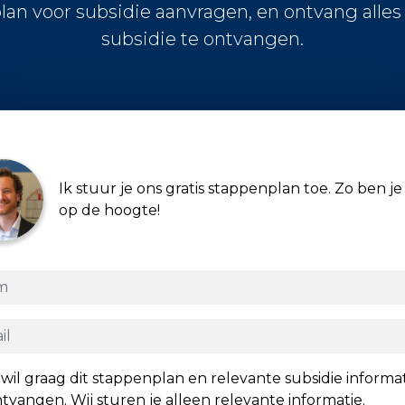
lan voor subsidie aanvragen, en ontvang alle
subsidie te ontvangen.
Ik stuur je ons gratis stappenplan toe. Zo ben je 
op de hoogte!
 wil graag dit stappenplan en relevante subsidie informa
tvangen. Wij sturen je alleen relevante informatie.