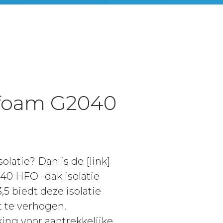
nofoam G2040
atie? Dan is de [link]
40 HFO -dak isolatie
 biedt deze isolatie
 te verhogen.
ng voor aantrekkelijke