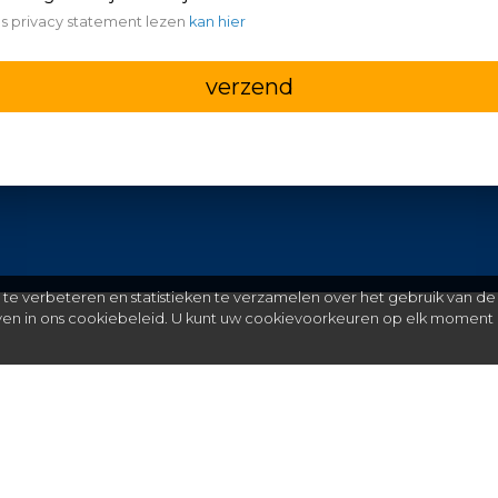
s privacy statement lezen
kan hier
verzend
e verbeteren en statistieken te verzamelen over het gebruik van de
even in ons cookiebeleid. U kunt uw cookievoorkeuren op elk moment 