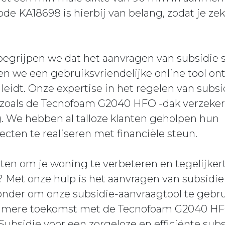
de KA18698 is hierbij van belang, zodat je zek
 begrijpen we dat het aanvragen van subsidie
n we een gebruiksvriendelijke online tool ont
 leidt. Onze expertise in het regelen van subsi
 zoals de Tecnofoam G2040 HFO -dak verzekert
. We hebben al talloze klanten geholpen hun
ten te realiseren met financiële steun.
n om je woning te verbeteren en tegelijkerti
? Met onze hulp is het aanvragen van subsidie
onder om onze subsidie-aanvraagtool te gebru
amere toekomst met de Tecnofoam G2040 HFO 
ubsidie voor een zorgeloze en efficiënte sub