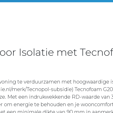
voor Isolatie met Tec
oning te verduurzamen met hoogwaardige isol
die.nl/merk/Tecnopol-subsidie) Tecnofoam G20
ze. Met een indrukwekkende RD-waarde van 3,5
er om energie te behouden en je wooncomfort
t een minimale dikte van 90 mm in aanmerki