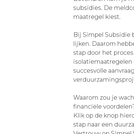
subsidies. De meldco
maatregel kiest.
Bij Simpel Subsidie
lijken. Daarom hebbe
stap door het proces
isolatiemaatregelen
succesvolle aanvraag
verduurzamingsprojec
Waarom zou je wachte
financiële voordelen
Klik op de knop hier
stap naar een duurz
Vertrouw op Simpel S