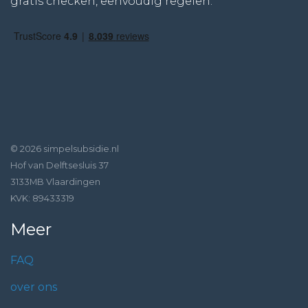
gratis checken, eenvoudig regelen.
© 2026 simpelsubsidie.nl
Hof van Delftsesluis 37
3133MB Vlaardingen
KVK: 89433319
Meer
FAQ
over ons