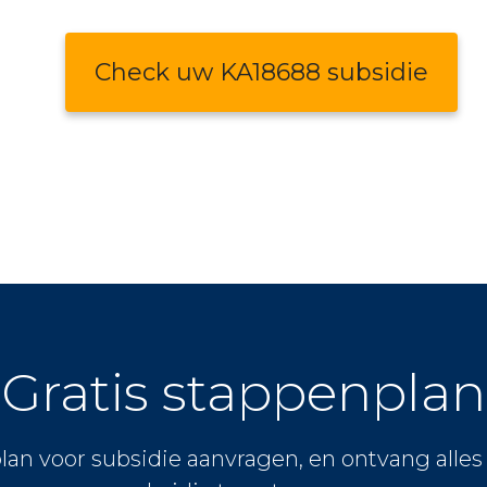
Check uw KA18688 subsidie
Gratis stappenplan
lan voor subsidie aanvragen, en ontvang alle