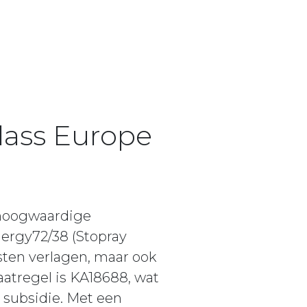
lass Europe
 hoogwaardige
nergy72/38 (Stopray
osten verlagen, maar ook
aatregel is KA18688, wat
 subsidie. Met een