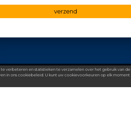
verzend
e verbeteren en statistieken te verzamelen over het gebruik van de
even in ons cookiebeleid. U kunt uw cookievoorkeuren op elk moment 
Meer
C