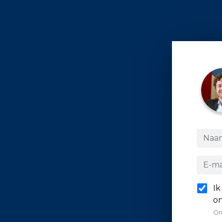
Ik
on
On