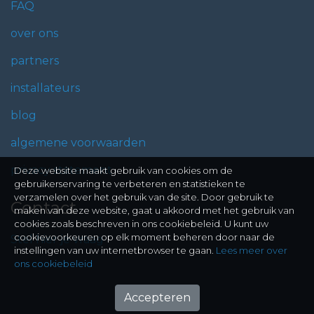
FAQ
over ons
partners
installateurs
blog
algemene voorwaarden
privacy statement
Deze website maakt gebruik van cookies om de
gebruikerservaring te verbeteren en statistieken te
verzamelen over het gebruik van de site. Door gebruik te
Contact
maken van deze website, gaat u akkoord met het gebruik van
cookies zoals beschreven in ons cookiebeleid. U kunt uw
cookievoorkeuren op elk moment beheren door naar de
Stel hier je vraag
instellingen van uw internetbrowser te gaan.
Lees meer over
ons cookiebeleid
Accepteren