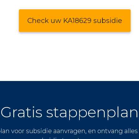
Check uw KA18629 subsidie
Gratis stappenplan
lan voor subsidie aanvragen, en ontvang alle