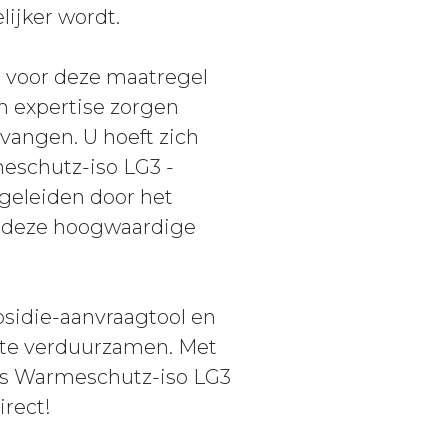
ijker wordt.
g voor deze maatregel
n expertise zorgen
vangen. U hoeft zich
eschutz-iso LG3 -
egeleiden door het
an deze hoogwaardige
sidie-aanvraagtool en
 te verduurzamen. Met
Glas Warmeschutz-iso LG3
irect!