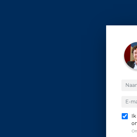
Ik
on
On