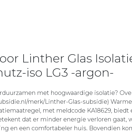
oor Linther Glas Isolati
tz-iso LG3 -argon-
erduurzamen met hoogwaardige isolatie? Ove
subsidie.nl/merk/Linther-Glas-subsidie) Warm
olatiemaatregel, met meldcode KA18629, biedt
betekent dat er minder energie verloren gaat, w
ing en een comfortabeler huis. Bovendien ko