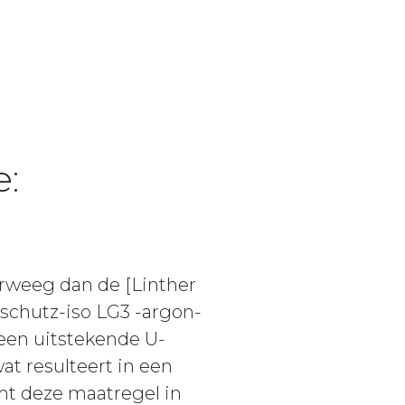
e:
rweeg dan de [Linther
eschutz-iso LG3 -argon-
 een uitstekende U-
at resulteert in een
mt deze maatregel in