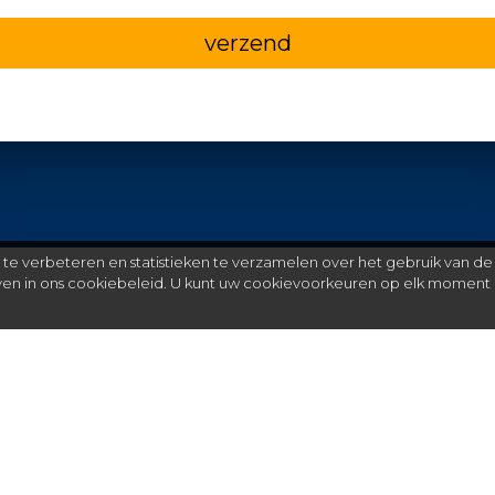
verzend
e verbeteren en statistieken te verzamelen over het gebruik van de
even in ons cookiebeleid. U kunt uw cookievoorkeuren op elk moment 
Meer
C