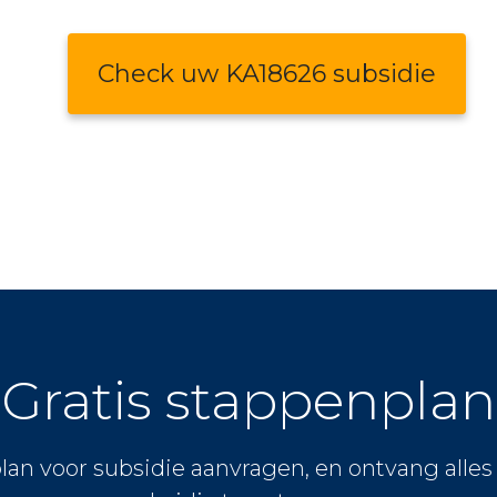
Check uw KA18626 subsidie
Gratis stappenplan
lan voor subsidie aanvragen, en ontvang alle