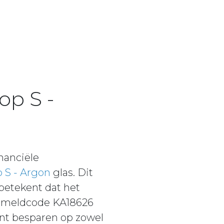
op S -
nanciële
 S - Argon
glas. Dit
 betekent dat het
et meldcode KA18626
unt besparen op zowel