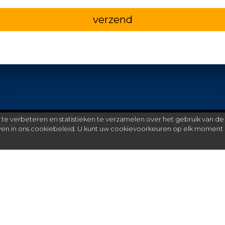
verzend
e verbeteren en statistieken te verzamelen over het gebruik van de
even in ons cookiebeleid. U kunt uw cookievoorkeuren op elk moment 
Meer
C