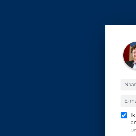
Ik
on
On