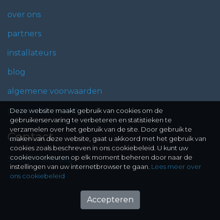
over ons
partners
installateurs
blog
algemene voorwaarden
privacy statement
Deze website maakt gebruik van cookies om de
gebruikerservaring te verbeteren en statistieken te
verzamelen over het gebruik van de site. Door gebruik te
Contact
maken van deze website, gaat u akkoord met het gebruik van
cookies zoals beschreven in ons cookiebeleid. U kunt uw
cookievoorkeuren op elk moment beheren door naar de
Stel hier je vraag
instellingen van uw internetbrowser te gaan.
Lees meer over
ons cookiebeleid
Accepteren