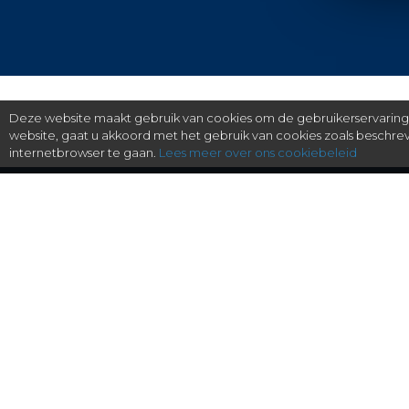
Deze website maakt gebruik van cookies om de gebruikerservaring t
website, gaat u akkoord met het gebruik van cookies zoals beschr
internetbrowser te gaan.
Lees meer over ons cookiebeleid
gratis checken, eenvoudig regelen.