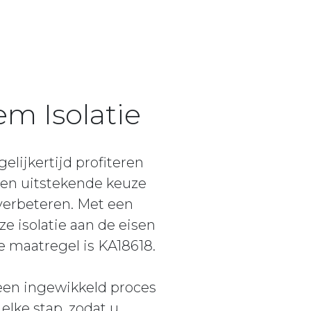
m Isolatie
lijkertijd profiteren
 een uitstekende keuze
 verbeteren. Met een
e isolatie aan de eisen
 maatregel is KA18618.
 een ingewikkeld proces
elke stap, zodat u