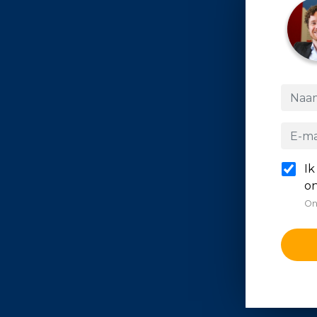
Ik
on
On