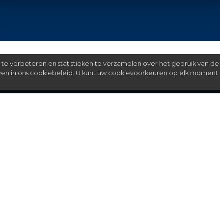
e verbeteren en statistieken te verzamelen over het gebruik van de
even in ons cookiebeleid. U kunt uw cookievoorkeuren op elk moment 
Meer
C
FAQ
St
over ons
partners
installateurs
blog
algemene voorwaarden