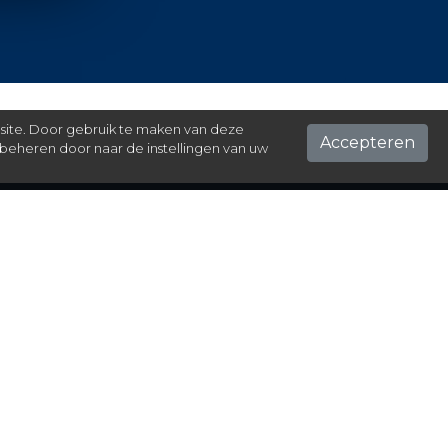
 site. Door gebruik te maken van deze
Accepteren
beheren door naar de instellingen van uw
ontact
el hier je vraag