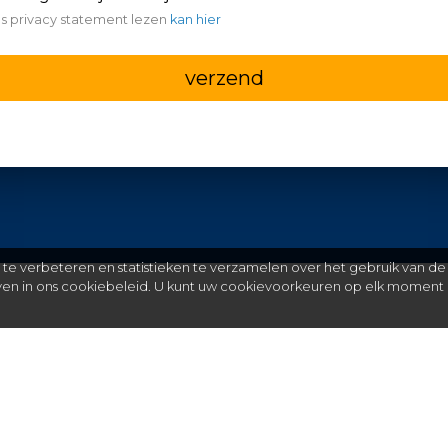
s privacy statement lezen
kan hier
verzend
e verbeteren en statistieken te verzamelen over het gebruik van de
even in ons cookiebeleid. U kunt uw cookievoorkeuren op elk moment 