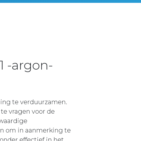
1 -argon-
ning te verduurzamen.
te vragen voor de
gwaardige
ten om in aanmerking te
onder effectief in het