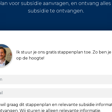
lan voor subsidie aanvragen, en ontvang alle
subsidie te ontvangen.
Ik stuur je ons gratis stappenplan toe. Zo ben je 
op de hoogte!
 wil graag dit stappenplan en relevante subsidie informa
tvangen. Wij sturen je alleen relevante informatie.