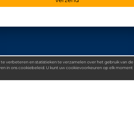
e verbeteren en statistieken te verzamelen over het gebruik van de
even in ons cookiebeleid. U kunt uw cookievoorkeuren op elk moment 
Meer
C
FAQ
St