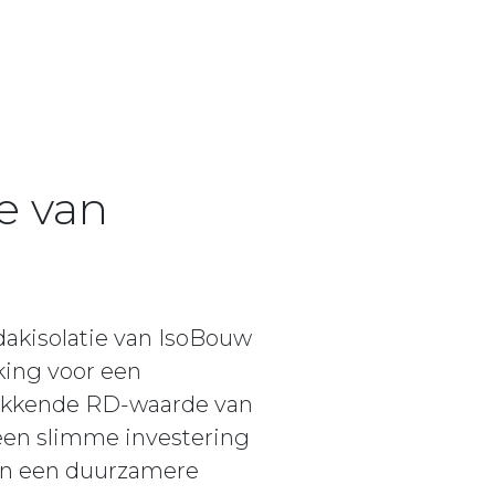
ie van
akisolatie van IsoBouw
ing voor een
kwekkende RD-waarde van
 een slimme investering
aan een duurzamere