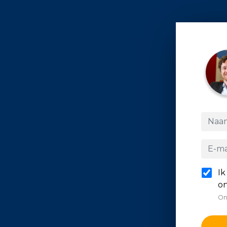
Ik
on
On