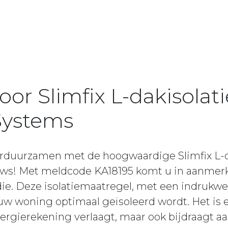
oor Slimfix L-dakisolat
Systems
rduurzamen met de hoogwaardige Slimfix L-d
ws! Met meldcode KA18195 komt u in aanmerk
idie. Deze isolatiemaatregel, met een indru
t uw woning optimaal geïsoleerd wordt. Het is
nergierekening verlaagt, maar ook bijdraagt 