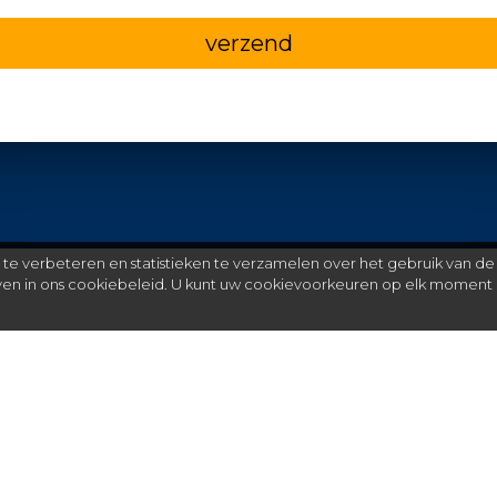
verzend
e verbeteren en statistieken te verzamelen over het gebruik van de
even in ons cookiebeleid. U kunt uw cookievoorkeuren op elk moment 
Meer
C