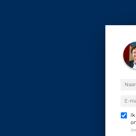
Ik
on
On