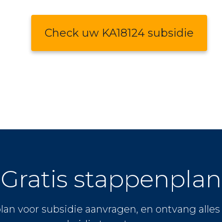
Check uw KA18124 subsidie
Gratis stappenplan
lan voor subsidie aanvragen, en ontvang alle