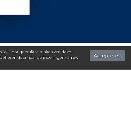
 site. Door gebruik te maken van deze
Accepteren
beheren door naar de instellingen van uw
ontact
el hier je vraag