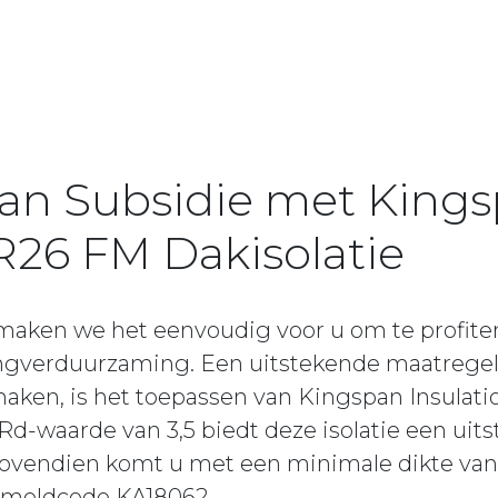
 van Subsidie met King
26 FM Dakisolatie
 maken we het eenvoudig voor u om te profite
ingverduurzaming. Een uitstekende maatreg
maken, is het toepassen van Kingspan Insulat
 Rd-waarde van 3,5 biedt deze isolatie een uit
Bovendien komt u met een minimale dikte va
r meldcode KA18062.