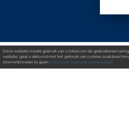
Deze website maakt gebruik van cookies om de gebruikerservaring t
website, gaat u akkoord met het gebruik van cookies zoals beschr
internetbrowser te gaan.
Lees meer over ons cookiebeleid
gratis checken, eenvoudig regelen.