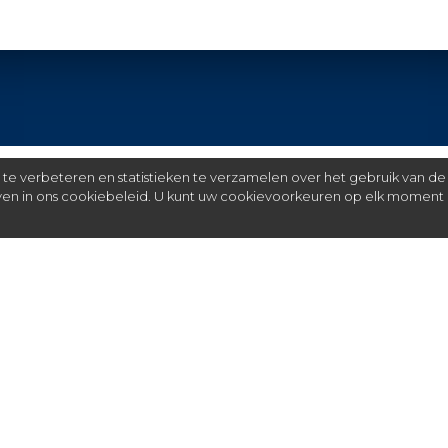
e verbeteren en statistieken te verzamelen over het gebruik van de
even in ons cookiebeleid. U kunt uw cookievoorkeuren op elk moment 
Meer
C
FAQ
St
over ons
partners