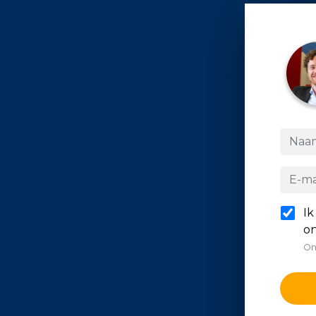
Ik
on
On