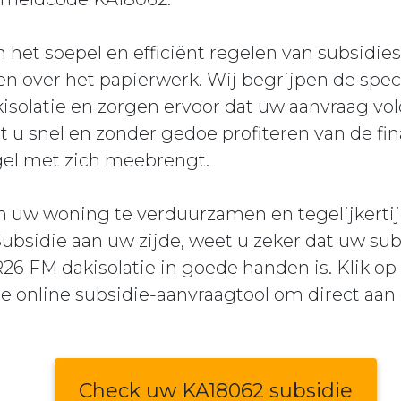
n het soepel en efficiënt regelen van subsidie
n over het papierwerk. Wij begrijpen de spec
olatie en zorgen ervoor dat uw aanvraag vold
 u snel en zonder gedoe profiteren van de fin
gel met zich meebrengt.
m uw woning te verduurzamen en tegelijkertij
ubsidie aan uw zijde, weet u zeker dat uw su
6 FM dakisolatie in goede handen is. Klik op
 online subsidie-aanvraagtool om direct aan 
Check uw KA18062 subsidie