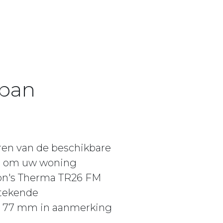
span
ren van de beschikbare
el om uw woning
ion's Therma TR26 FM
stekende
n 77 mm in aanmerking