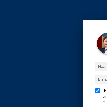
Ik
on
On