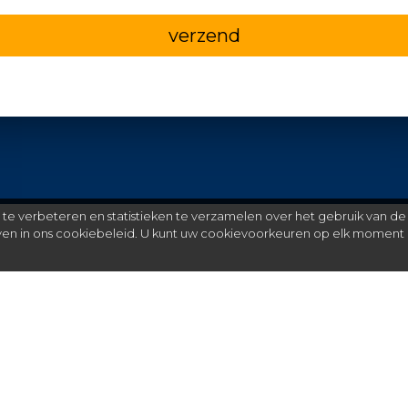
verzend
e verbeteren en statistieken te verzamelen over het gebruik van de
even in ons cookiebeleid. U kunt uw cookievoorkeuren op elk moment 
Meer
C