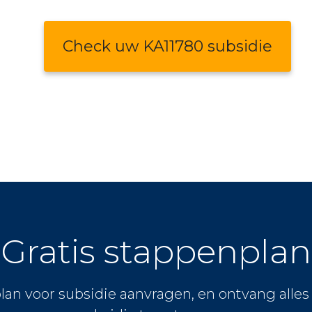
Check uw KA11780 subsidie
Gratis stappenplan
lan voor subsidie aanvragen, en ontvang alle