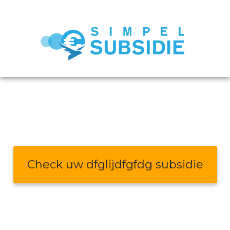
Check uw dfglijdfgfdg subsidie