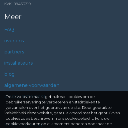
KVK: 89433319
Meer
FAQ
over ons
partners
installateurs
blog
algemene voorwaarden
privacy statement
Deze website maakt gebruik van cookies om de
gebruikerservaring te verbeteren en statistieken te
verzamelen over het gebruik van de site. Door gebruik te
Contact
maken van deze website, gaat u akkoord met het gebruik van
cookies zoals beschreven in ons cookiebeleid. U kunt uw
cookievoorkeuren op elk moment beheren door naar de
Stel hier je vraag