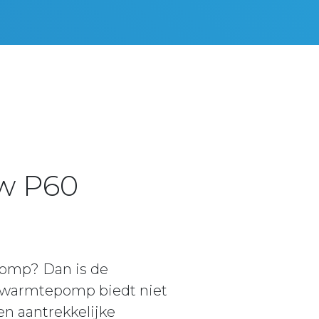
ow P60
pomp? Dan is de
 warmtepomp biedt niet
en aantrekkelijke