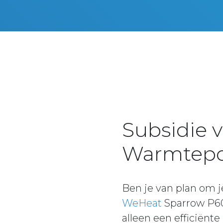
Subsidie 
Warmtep
Ben je van plan om
WeHeat
Sparrow P60
alleen een efficiënt