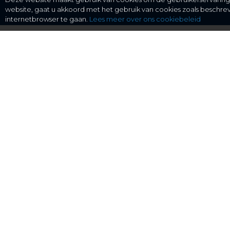
website, gaat u akkoord met het gebruik van cookies zoals beschr
internetbrowser te gaan.
Lees meer over ons cookiebeleid
gratis checken, eenvoudig regelen.