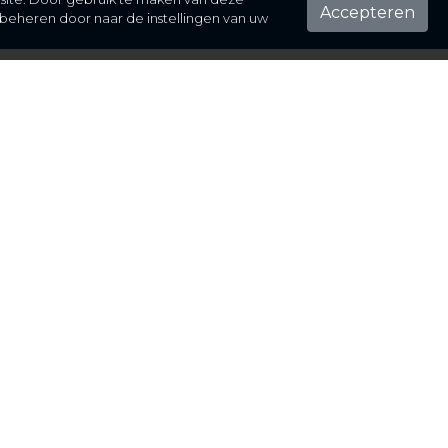
Accepteren
beheren door naar de instellingen van uw
ontact
el hier je vraag