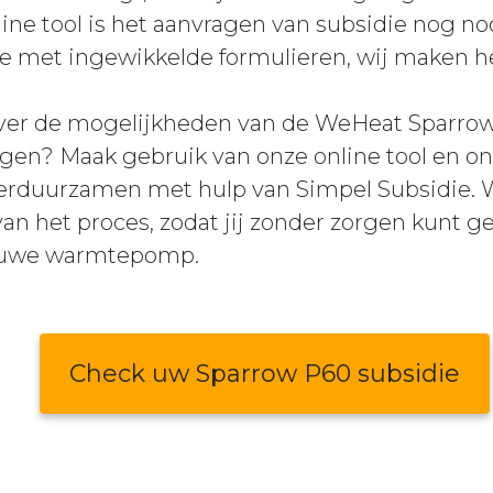
ne tool is het aanvragen van subsidie nog noo
 met ingewikkelde formulieren, wij maken het
ver de mogelijkheden van de WeHeat Sparrow
agen? Maak gebruik van onze online tool en o
erduurzamen met hulp van Simpel Subsidie. Wi
 van het proces, zodat jij zonder zorgen kunt g
ieuwe warmtepomp.
Check uw Sparrow P60 subsidie