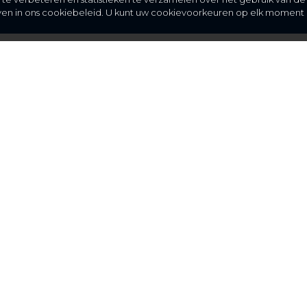
even in ons cookiebeleid. U kunt uw cookievoorkeuren op elk moment 
Meer
C
FAQ
St
over ons
partners
installateurs
blog
algemene voorwaarden
privacy statement