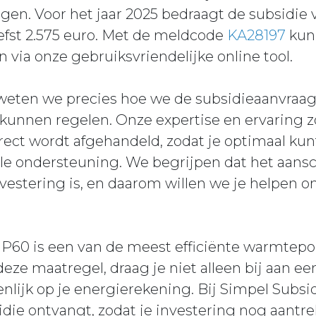
ngen. Voor het jaar 2025 bedraagt de subsidie
efst 2.575 euro. Met de meldcode
KA28197
kun 
via onze gebruiksvriendelijke online tool.
 weten we precies hoe we de subsidieaanvraa
kunnen regelen. Onze expertise en ervaring z
rect wordt afgehandeld, zodat je optimaal kun
ële ondersteuning. We begrijpen dat het aans
stering is, en daarom willen we je helpen om
P60 is een van de meest efficiënte warmtep
deze maatregel, draag je niet alleen bij aan ee
enlijk op je energierekening. Bij Simpel Subsi
die ontvangt, zodat je investering nog aantrek