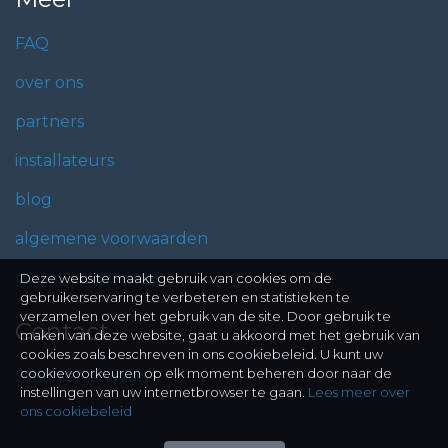
FAQ
over ons
partners
installateurs
blog
algemene voorwaarden
privacy statement
Deze website maakt gebruik van cookies om de
gebruikerservaring te verbeteren en statistieken te
verzamelen over het gebruik van de site. Door gebruik te
Contact
maken van deze website, gaat u akkoord met het gebruik van
cookies zoals beschreven in ons cookiebeleid. U kunt uw
cookievoorkeuren op elk moment beheren door naar de
Stel hier je vraag
instellingen van uw internetbrowser te gaan.
Lees meer over
ons cookiebeleid