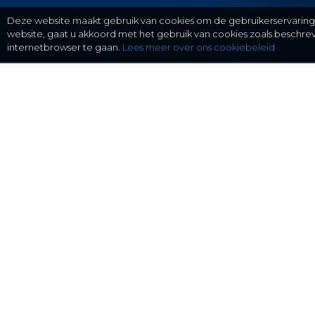
Deze website maakt gebruik van cookies om de gebruikerservaring t
website, gaat u akkoord met het gebruik van cookies zoals beschr
internetbrowser te gaan.
Lees meer over ons cookiebeleid
gratis checken, eenvoudig regelen.