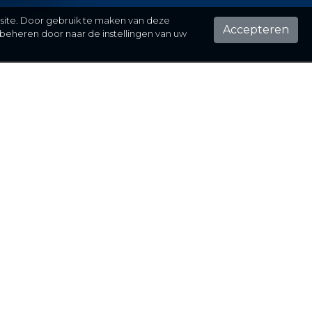
 site. Door gebruik te maken van deze
Accepteren
beheren door naar de instellingen van uw
ontact
el hier je vraag