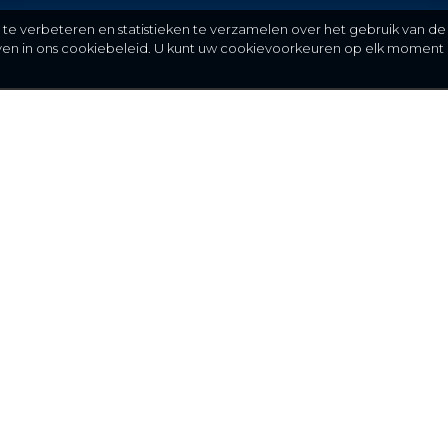
e verbeteren en statistieken te verzamelen over het gebruik van de
even in ons cookiebeleid. U kunt uw cookievoorkeuren op elk moment 
Meer
C
FAQ
St
over ons
partners
installateurs
blog