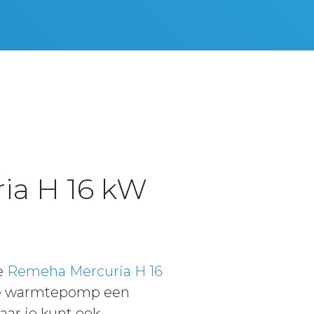
ia H 16 kW
e
Remeha Mercuria H 16
deze warmtepomp een
ar je kunt ook