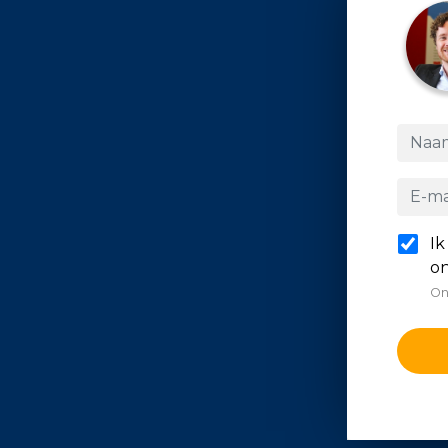
Ik
on
On