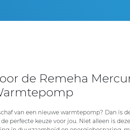
voor de Remeha Mercur
 Warmtepomp
schaf van een nieuwe warmtepomp? Dan is d
 de perfecte keuze voor jou. Niet alleen is 
ring in duurzaamheid en energiebesparing, ma