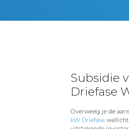
Subsidie 
Driefase
Overweeg je de aan
kW Driefase
wellicht
uitstekende investe