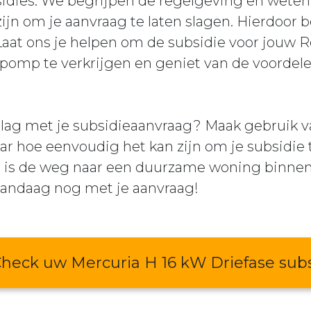
idies. We begrijpen de regelgeving en weten
n om je aanvraag te laten slagen. Hierdoor bes
 Laat ons je helpen om de subsidie voor jouw
omp te verkrijgen en geniet van de voordel
 slag met je subsidieaanvraag? Maak gebruik v
ar hoe eenvoudig het kan zijn om je subsidie 
de, is de weg naar een duurzame woning binne
 vandaag nog met je aanvraag!
heck uw Mercuria H 16 kW Driefase subs