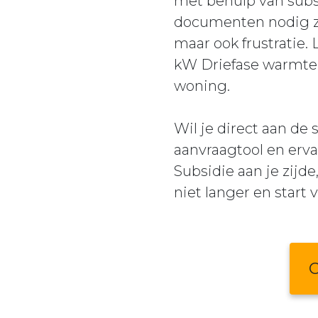
met behulp van subs
documenten nodig zij
maar ook frustratie.
kW Driefase warmtep
woning.
Wil je direct aan de
aanvraagtool en erva
Subsidie aan je zij
niet langer en start
C