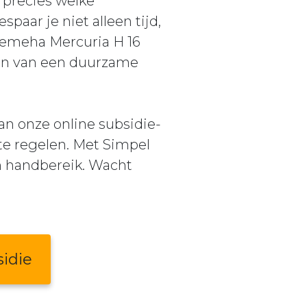
 precies welke
paar je niet alleen tijd,
 Remeha Mercuria H 16
en van een duurzame
an onze online subsidie-
te regelen. Met Simpel
n handbereik. Wacht
idie