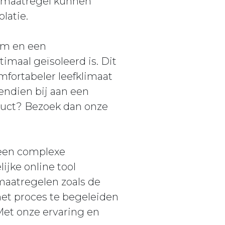
e maatregel kunnen
latie.
mm en een
imaal geïsoleerd is. Dit
mfortabeler leefklimaat
vendien bij aan een
duct? Bezoek dan onze
 een complexe
jke online tool
emaatregelen zoals de
het proces te begeleiden
 Met onze ervaring en