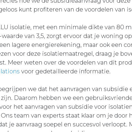
recies hoe we de subsidieaanvraag voor dez
rgeloos kunt profiteren van de voordelen van iso
U isolatie, met een minimale dikte van 80 
arde van 3,5, zorgt ervoor dat je woning opt
 een lagere energierekening, maar ook een co
iezen voor deze isolatiemaatregel, draag je bo
. Meer weten over de voordelen van dit pro
lations
voor gedetailleerde informatie.
 begrijpen we dat het aanvragen van subsidie
zijn. Daarom hebben we een gebruiksvriendeli
 voor het aanvragen van subsidie voor isolati
Ons team van experts staat klaar om je door 
dat je aanvraag soepel en succesvol verloopt.