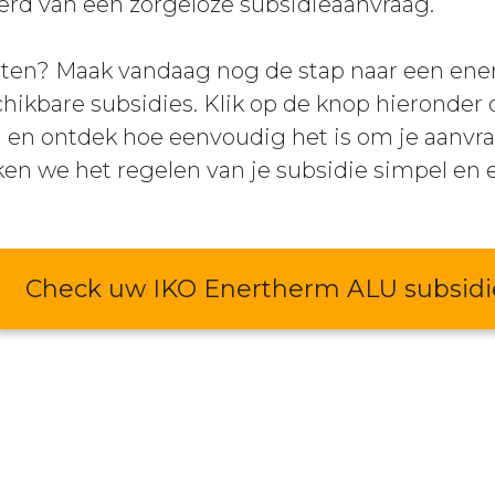
erd van een zorgeloze subsidieaanvraag.
en? Maak vandaag nog de stap naar een ener
chikbare subsidies. Klik op de knop hieronder
 en ontdek hoe eenvoudig het is om je aanvraa
n we het regelen van je subsidie simpel en ef
Check uw IKO Enertherm ALU subsidi