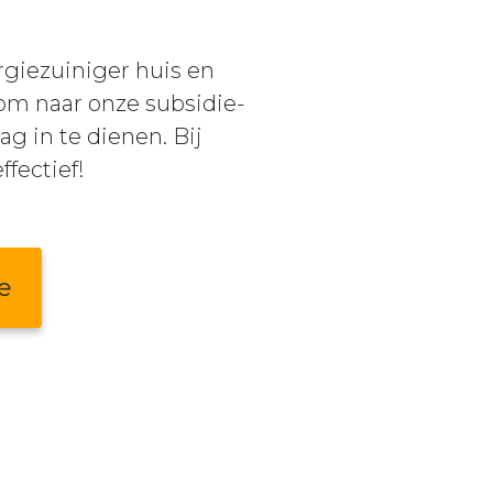
giezuiniger huis en
 om naar onze subsidie-
g in te dienen. Bij
fectief!
e