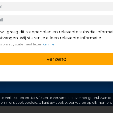
 wil graag dit stappenplan en relevante subsidie informa
tvangen. Wij sturen je alleen relevante informatie.
s privacy statement lezen
kan hier
verzend
e verbeteren en statistieken te verzamelen over het gebruik van de
even in ons cookiebeleid. U kunt uw cookievoorkeuren op elk moment 