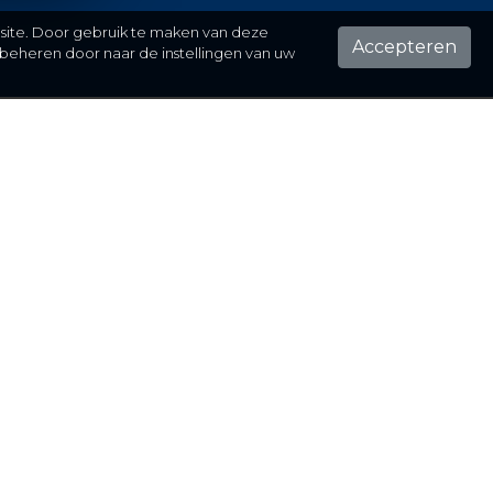
 site. Door gebruik te maken van deze
Accepteren
beheren door naar de instellingen van uw
ontact
el hier je vraag