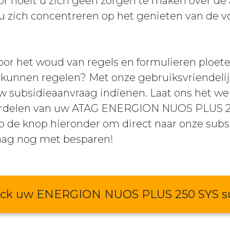
or hoeft u zich geen zorgen te maken over de
 zich concentreren op het genieten van de 
or het woud van regels en formulieren ploeter
u kunnen regelen? Met onze gebruiksvriendelij
w subsidieaanvraag indienen. Laat ons het wer
oordelen van uw ATAG ENERGION NUOS PLUS
p de knop hieronder om direct naar onze subs
aag nog met besparen!
ck uw ENERGION NUOS PLUS 250 SYS su