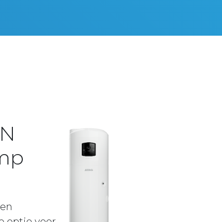
ON
mp
en
 optie voor