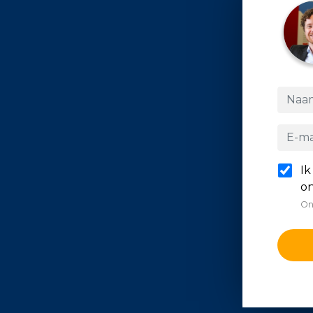
Ik
on
On