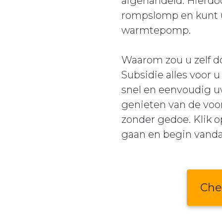
afgehandeld. Hierdo
rompslomp en kunt u
warmtepomp.
Waarom zou u zelf do
Subsidie alles voor 
snel en eenvoudig u
genieten van de v
zonder gedoe. Klik o
gaan en begin vand
Che