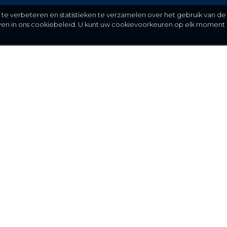
e verbeteren en statistieken te verzamelen over het gebruik van de
even in ons cookiebeleid. U kunt uw cookievoorkeuren op elk moment 
Meer
C
FAQ
St
over ons
partners
installateurs
blog