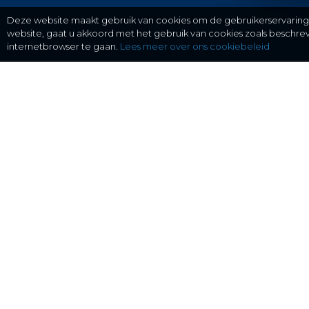
Deze website maakt gebruik van cookies om de gebruikerservaring t
website, gaat u akkoord met het gebruik van cookies zoals beschr
internetbrowser te gaan.
Lees meer over ons cookiebeleid
gratis checken, eenvoudig regelen.