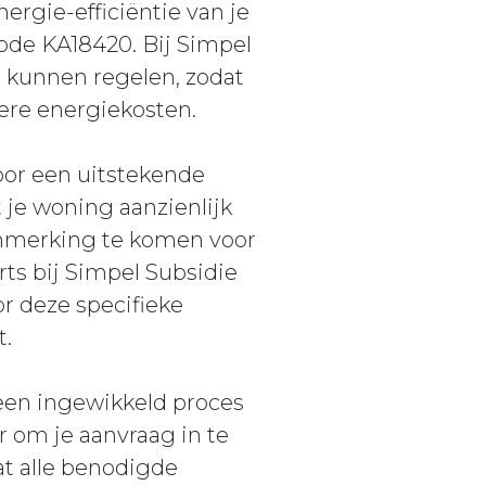
nergie-efficiëntie van je
ode KA18420. Bij Simpel
 kunnen regelen, zodat
ere energiekosten.
oor een uitstekende
 je woning aanzienlijk
aanmerking te komen voor
rts bij Simpel Subsidie
r deze specifieke
t.
 een ingewikkeld proces
r om je aanvraag in te
at alle benodigde