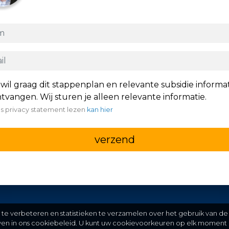
 wil graag dit stappenplan en relevante subsidie informa
tvangen. Wij sturen je alleen relevante informatie.
s privacy statement lezen
kan hier
verzend
e verbeteren en statistieken te verzamelen over het gebruik van de
even in ons cookiebeleid. U kunt uw cookievoorkeuren op elk moment 