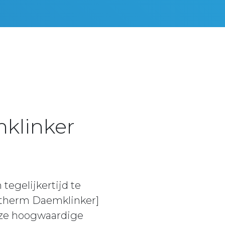
klinker
egelijkertijd te
otherm Daemklinker]
Deze hoogwaardige