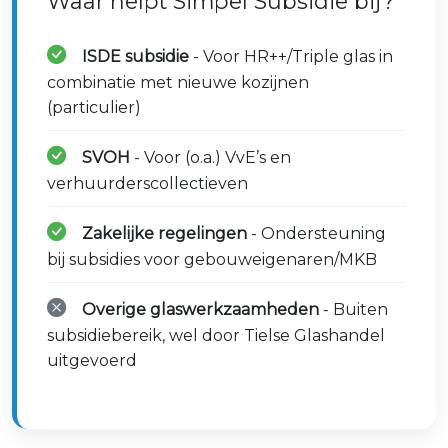
Waar helpt Simpel Subsidie bij?
ISDE subsidie
- Voor HR++/Triple glas in
combinatie met nieuwe kozijnen
(particulier)
SVOH
- Voor (o.a.) VvE’s en
verhuurderscollectieven
Zakelijke regelingen
- Ondersteuning
bij subsidies voor gebouweigenaren/MKB
Overige glaswerkzaamheden
- Buiten
subsidiebereik, wel door Tielse Glashandel
uitgevoerd