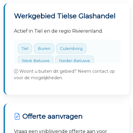
Werkgebied Tielse Glashandel
Actief in Tiel en de regio Rivierenland.
Tiel
Buren
Culemborg
West Betuwe
Neder-Betuwe
Woont u buiten dit gebied? Neem contact op
Zaltbommel
Maasdriel
voor de mogelijkheden.
West Maas en Waal
Druten
Offerte aanvragen
Vraag een vrijblijvende offerte aan voor