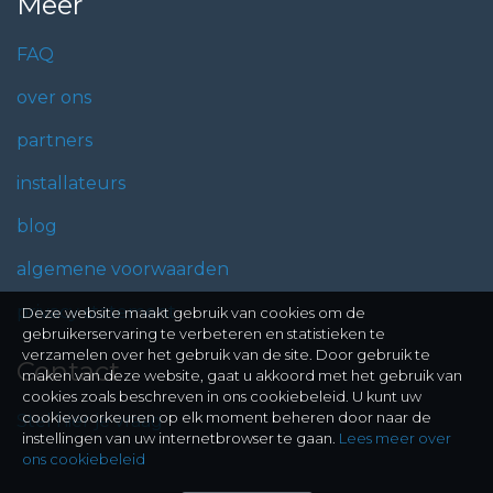
Meer
FAQ
over ons
partners
installateurs
blog
algemene voorwaarden
privacy statement
Deze website maakt gebruik van cookies om de
gebruikerservaring te verbeteren en statistieken te
verzamelen over het gebruik van de site. Door gebruik te
Contact
maken van deze website, gaat u akkoord met het gebruik van
cookies zoals beschreven in ons cookiebeleid. U kunt uw
cookievoorkeuren op elk moment beheren door naar de
Stel hier je vraag
instellingen van uw internetbrowser te gaan.
Lees meer over
ons cookiebeleid