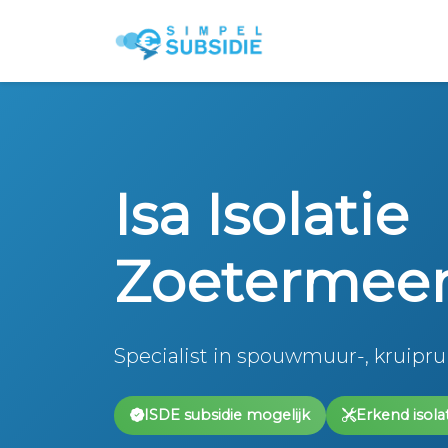
Isa Isolatie
Zoetermee
Specialist in spouwmuur-, kruiprui
ISDE subsidie mogelijk
Erkend isolat