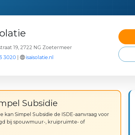
solatie
traat 19, 2722 NG Zoetermeer
3 3020
|
isaisolatie.nl
impel Subsidie
tie kan Simpel Subsidie de ISDE-aanvraag voor
gd bij spouwmuur-, kruipruimte- of