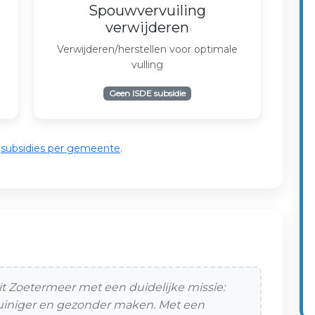
Spouwvervuiling
verwijderen
Verwijderen/herstellen voor optimale
vulling
Geen ISDE subsidie
e
subsidies per gemeente
.
t uit Zoetermeer met een duidelijke missie:
uiniger en gezonder maken. Met een