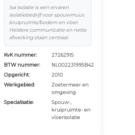
Isa Isolatie is een ervaren
isolatiebedrijf voor spouwmuur,
kruipruimte/bodem en vloer.
Heldere communicatie en nette
afwerking staan centraal.
KvK nummer:
27262915
BTW nummer:
NL002231995B42
Opgericht:
2010
Werkgebied:
Zoetermeer en
omgeving
Specialisatie:
Spouw-,
kruipruimte- en
vloerisolatie