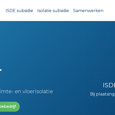
ISDE subsidie
Isolatie subsidie
Samenwerken
r
ISDE
mte- en vloerisolatie
Bij plaatsin
iebedrijf