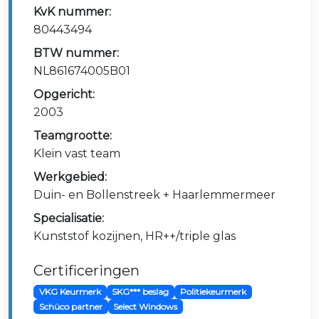
KvK nummer:
80443494
BTW nummer:
NL861674005B01
Opgericht:
2003
Teamgrootte:
Klein vast team
Werkgebied:
Duin- en Bollenstreek + Haarlemmermeer
Specialisatie:
Kunststof kozijnen, HR++/triple glas
Certificeringen
VKG Keurmerk
SKG*** beslag
Politiekeurmerk
Schüco partner
Select Windows