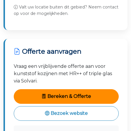
Valt uw locatie buiten dit gebied? Neem contact
Lisserbroek
Bennebroek
Cruquius
op voor de mogelijkheden.
Noordwijkerhout
Vogelenzang
Haarlem
Voorhout
Offerte aanvragen
Vraag een vrijblijvende offerte aan voor
kunststof kozijnen met HR++ of triple glas
via Solvari.
Bereken & Offerte
Bezoek website