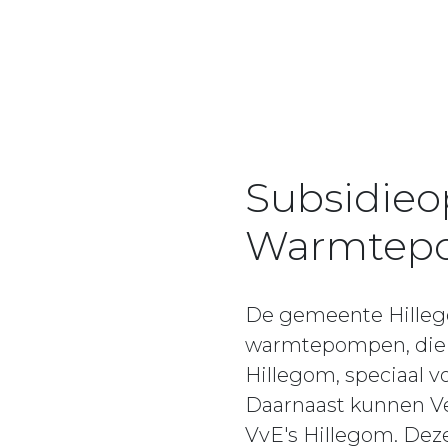
Subsidieop
Warmtepo
De gemeente Hillegom
warmtepompen, die af
Hillegom, speciaal 
Daarnaast kunnen Ver
VvE's Hillegom. Dez