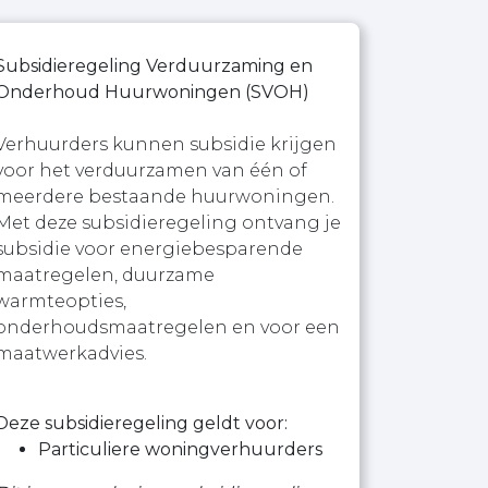
Subsidieregeling Verduurzaming en
Onderhoud Huurwoningen (SVOH)
Verhuurders kunnen subsidie krijgen
voor het verduurzamen van één of
meerdere bestaande huurwoningen.
Met deze subsidieregeling ontvang je
subsidie voor energiebesparende
maatregelen, duurzame
warmteopties,
onderhoudsmaatregelen en voor een
maatwerkadvies.
Deze subsidieregeling geldt voor:
Particuliere woningverhuurders