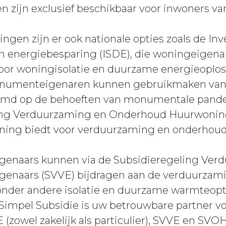
en zijn exclusief beschikbaar voor inwoners va
lingen zijn er ook nationale opties zoals de In
 energiebesparing (ISDE), die woningeigena
 voor woningisolatie en duurzame energieoplos
umenteigenaren kunnen gebruikmaken van e
stemd op de behoeften van monumentale pande
ling Verduurzaming en Onderhoud Huurwonin
uning biedt voor verduurzaming en onderhoud
genaars kunnen via de Subsidieregeling Ver
igenaars (SVVE) bijdragen aan de verduurza
onder andere isolatie en duurzame warmteopti
mpel Subsidie is uw betrouwbare partner vo
 (zowel zakelijk als particulier), SVVE en SVO