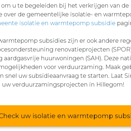
om u te begeleiden bij het verkrijgen van de
e over de gemeentelijke isolatie- en warmte
ente isolatie en warmtepomp subsidie
pagi
n warmtepomp subsidies zijn er ook andere re
rocesondersteuning renovatieprojecten (SPOR
g aardgasvrije huurwoningen (SAH). Deze nat
mogelijkheden voor verduurzaming. Maak geb
 snel uw subsidieaanvraag te starten. Laat S
an uw verduurzamingsprojecten in Hillegom!
Check uw isolatie en warmtepomp subs