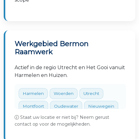
Werkgebied Bermon
Raamwerk
Actief in de regio Utrecht en Het Gooi vanuit
Harmelen en Huizen.
Harmelen
Woerden
Utrecht
Montfoort
Oudewater
Nieuwegein
Staat uw locatie er niet bij? Neem gerust
IJsselstein
Huizen
Hilversum
contact op voor de mogelijkheden.
Bussum
Blaricum
Tienhoven