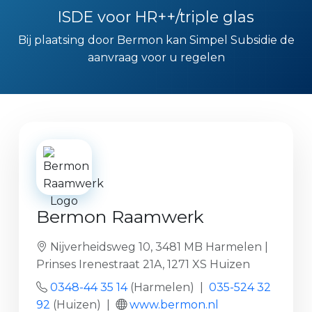
ISDE voor HR++/triple glas
Bij plaatsing door Bermon kan Simpel Subsidie de
aanvraag voor u regelen
Bermon Raamwerk
Nijverheidsweg 10, 3481 MB Harmelen |
Prinses Irenestraat 21A, 1271 XS Huizen
0348-44 35 14
(Harmelen) |
035-524 32
92
(Huizen) |
www.bermon.nl