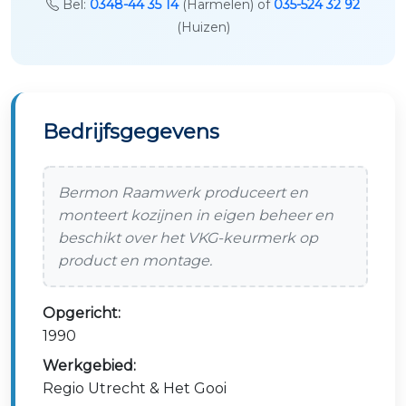
Bel:
0348-44 35 14
(Harmelen) of
035-524 32 92
(Huizen)
Bedrijfsgegevens
Bermon Raamwerk produceert en
monteert kozijnen in eigen beheer en
beschikt over het VKG-keurmerk op
product en montage.
Opgericht:
1990
Werkgebied:
Regio Utrecht & Het Gooi