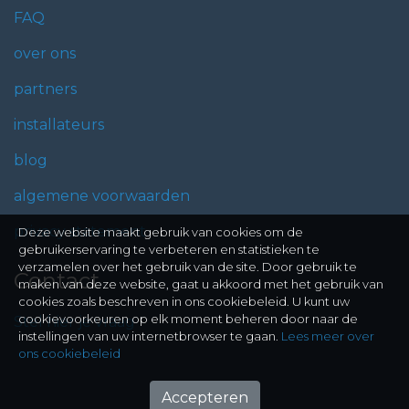
FAQ
over ons
partners
installateurs
blog
algemene voorwaarden
privacy statement
Deze website maakt gebruik van cookies om de
gebruikerservaring te verbeteren en statistieken te
verzamelen over het gebruik van de site. Door gebruik te
Contact
maken van deze website, gaat u akkoord met het gebruik van
cookies zoals beschreven in ons cookiebeleid. U kunt uw
cookievoorkeuren op elk moment beheren door naar de
Stel hier je vraag
instellingen van uw internetbrowser te gaan.
Lees meer over
ons cookiebeleid
Accepteren