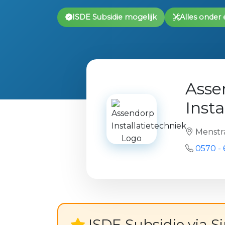
ISDE Subsidie mogelijk
Alles onder
Asse
Insta
Menstra
0570 - 
ISDE Subsidie via S