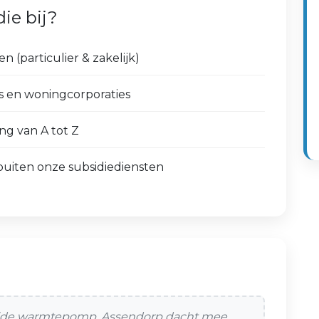
ie bij?
(particulier & zakelijk)
 en woningcorporaties
ng van A tot Z
iten onze subsidiediensten
ybride warmtepomp. Assendorp dacht mee