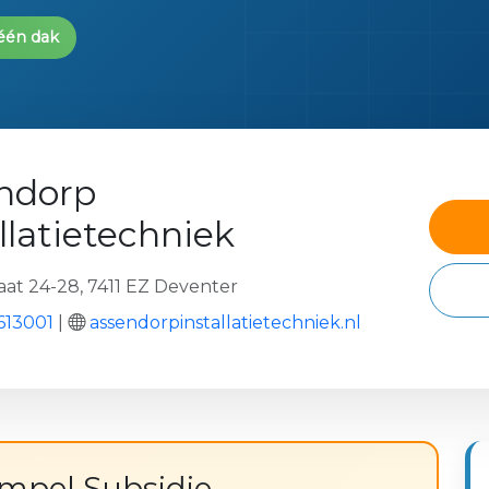
 één dak
ndorp
llatietechniek
at 24-28, 7411 EZ Deventer
613001
|
assendorpinstallatietechniek.nl
impel Subsidie