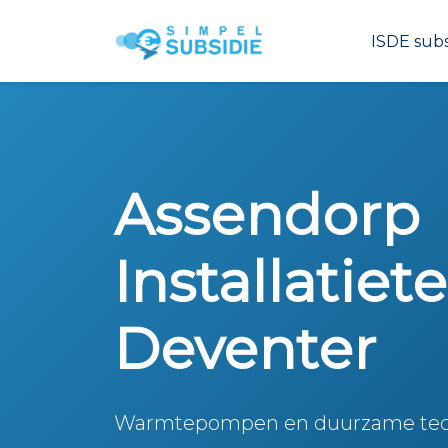
ISDE subs
Assendorp
Installatiet
Deventer
Warmtepompen en duurzame tech