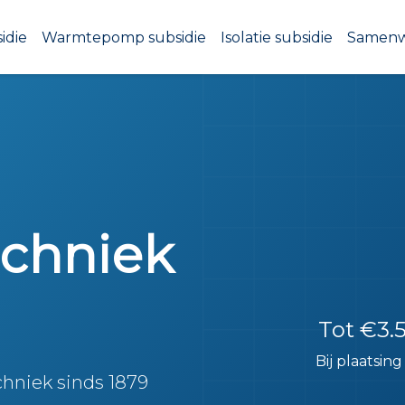
idie
Warmtepomp subsidie
Isolatie subsidie
Samen
echniek
Tot €3.
Bij plaatsin
niek sinds 1879