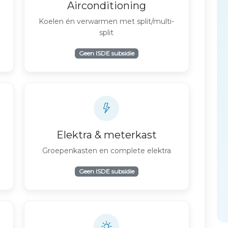
Airconditioning
Koelen én verwarmen met split/multi-
split
Geen ISDE subsidie
Elektra & meterkast
Groepenkasten en complete elektra
Geen ISDE subsidie