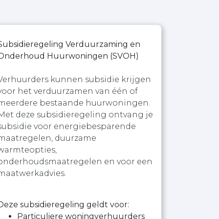
Subsidieregeling Verduurzaming en
Onderhoud Huurwoningen (SVOH)
Verhuurders kunnen subsidie krijgen
voor het verduurzamen van één of
meerdere bestaande huurwoningen.
Met deze subsidieregeling ontvang je
subsidie voor energiebesparende
maatregelen, duurzame
warmteopties,
onderhoudsmaatregelen en voor een
maatwerkadvies.
Deze subsidieregeling geldt voor:
Particuliere woningverhuurders