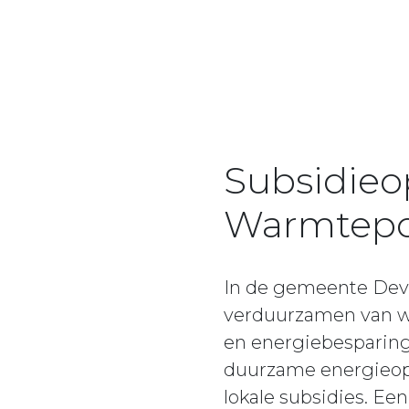
Subsidieop
Warmtepo
In de gemeente Deve
verduurzamen van wo
en energiebesparing
duurzame energieop
lokale subsidies. Ee