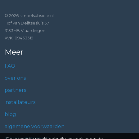
© 2026 simpelsubsidie.nl
Hof van Delftsesluis 37
3133MB Vlaardingen
KVK: 89433319
Meer
FAQ
over ons
partners
installateurs
blog
algemene voorwaarden
privacy statement
Deze website maakt gebruik van cookies om de