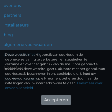
over ons
partners
installateurs
blog
algemene voorwaarden
privacy statement
Deze website maakt gebruik van cookies om de
gebruikerservaring te verbeteren en statistieken te
verzamelen over het gebruik van de site. Door gebruik te
Contact
maken van deze website, gaat u akkoord met het gebruik van
cookies zoals beschreven in ons cookiebeleid. U kunt uw
cookievoorkeuren op elk moment beheren door naar de
Stel hier je vraag
instellingen van uw internetbrowser te gaan.
Lees meer over
ons cookiebeleid
Accepteren