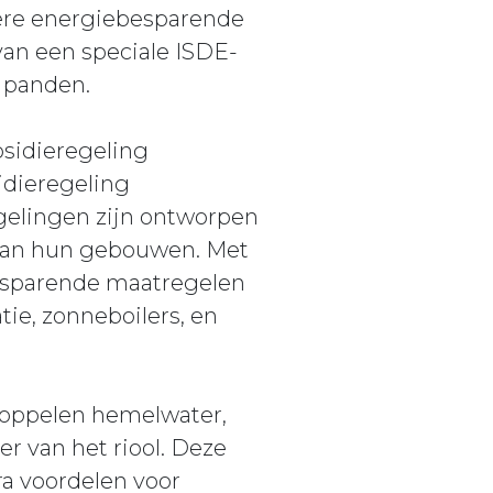
ere energiebesparende
an een speciale ISDE-
e panden.
bsidieregeling
dieregeling
gelingen zijn ontworpen
 van hun gebouwen. Met
esparende maatregelen
tie, zonneboilers, en
fkoppelen hemelwater,
r van het riool. Deze
ra voordelen voor