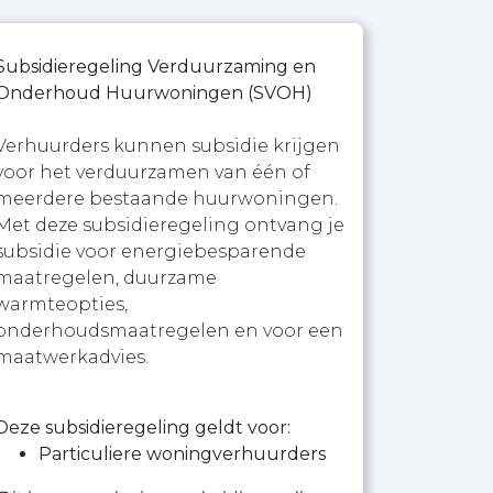
Subsidieregeling Verduurzaming en
Onderhoud Huurwoningen (SVOH)
Verhuurders kunnen subsidie krijgen
voor het verduurzamen van één of
meerdere bestaande huurwoningen.
Met deze subsidieregeling ontvang je
subsidie voor energiebesparende
maatregelen, duurzame
warmteopties,
onderhoudsmaatregelen en voor een
maatwerkadvies.
Deze subsidieregeling geldt voor:
Particuliere woningverhuurders