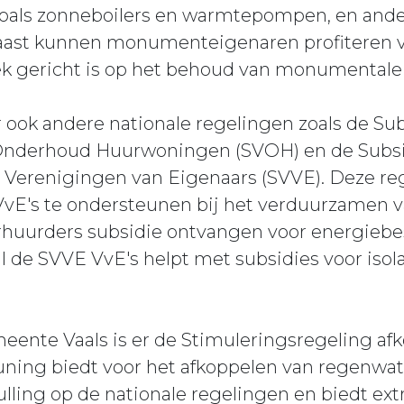
oals zonneboilers en warmtepompen, en and
aast kunnen monumenteigenaren profiteren v
fiek gericht is op het behoud van monumental
r ook andere nationale regelingen zoals de Su
nderhoud Huurwoningen (SVOH) en de Subsi
Verenigingen van Eigenaars (SVVE). Deze re
VvE's te ondersteunen bij het verduurzamen
huurders subsidie ontvangen voor energieb
l de SVVE VvE's helpt met subsidies voor isola
meente Vaals is er de Stimuleringsregeling a
ning biedt voor het afkoppelen van regenwate
ulling op de nationale regelingen en biedt ext