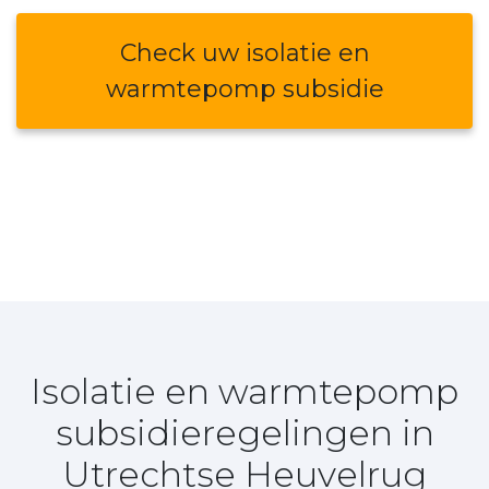
Check uw isolatie en
warmtepomp subsidie
Isolatie en warmtepomp
subsidieregelingen in
Utrechtse Heuvelrug