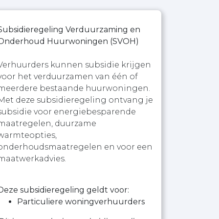
Subsidieregeling Verduurzaming en
Onderhoud Huurwoningen (SVOH)
Verhuurders kunnen subsidie krijgen
voor het verduurzamen van één of
meerdere bestaande huurwoningen.
Met deze subsidieregeling ontvang je
subsidie voor energiebesparende
maatregelen, duurzame
warmteopties,
onderhoudsmaatregelen en voor een
maatwerkadvies.
Deze subsidieregeling geldt voor:
Particuliere woningverhuurders