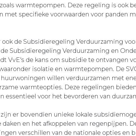
zoals warmtepompen. Deze regeling is ook be
met specifieke voorwaarden voor panden m
er ook de Subsidieregeling Verduurzaming vo
n de Subsidieregeling Verduurzaming en On
dt VvE's de kans om subsidie te ontvangen 
waaronder isolatie en warmtepompen. De SVO
n huurwoningen willen verduurzamen met en
zame warmteopties. Deze regelingen bieden a
jn essentieel voor het bevorderen van duurz
zijn er bovendien unieke lokale subsidiemoge
e daken en het afkoppelen van regenpijpen. D
ngen verschillen van de nationale opties en b