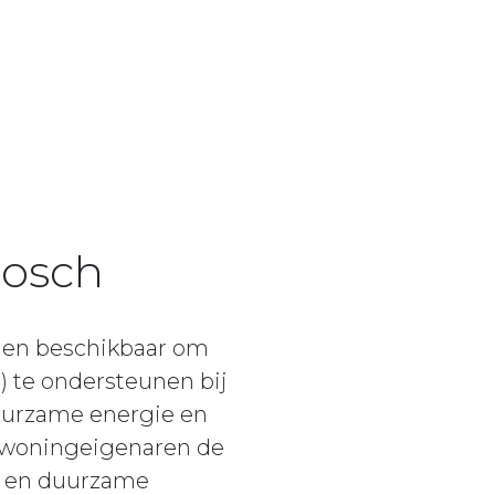
bosch
ngen beschikbaar om
) te ondersteunen bij
uurzame energie en
e woningeigenaren de
ie en duurzame