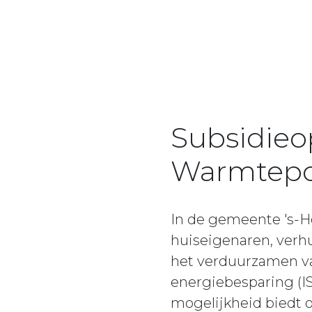
Subsidieop
Warmtepo
In de gemeente 's-H
huiseigenaren, verh
het verduurzamen v
energiebesparing (I
mogelijkheid biedt 