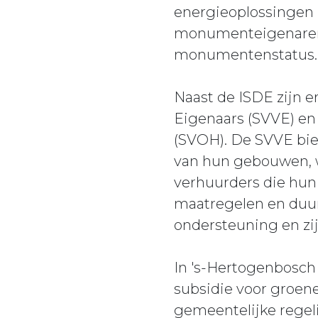
energieoplossingen 
monumenteigenaren 
monumentenstatus.
Naast de ISDE zijn 
Eigenaars (SVVE) e
(SVOH). De SVVE bie
van hun gebouwen, 
verhuurders die hu
maatregelen en duur
ondersteuning en zi
In 's-Hertogenbosch 
subsidie voor groen
gemeentelijke regeli