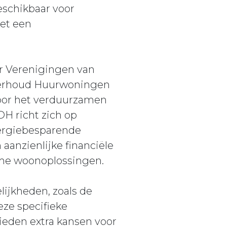
schikbaar voor
et een
or Verenigingen van
derhoud Huurwoningen
voor het verduurzamen
H richt zich op
ergiebesparende
anzienlijke financiële
ame woonoplossingen.
lijkheden, zoals de
eze specifieke
ieden extra kansen voor