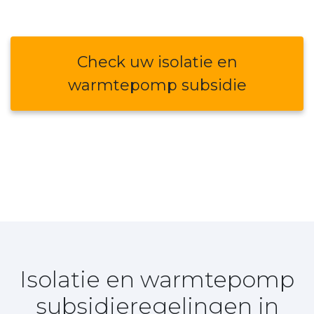
Check uw isolatie en
warmtepomp subsidie
Isolatie en warmtepomp
subsidieregelingen in