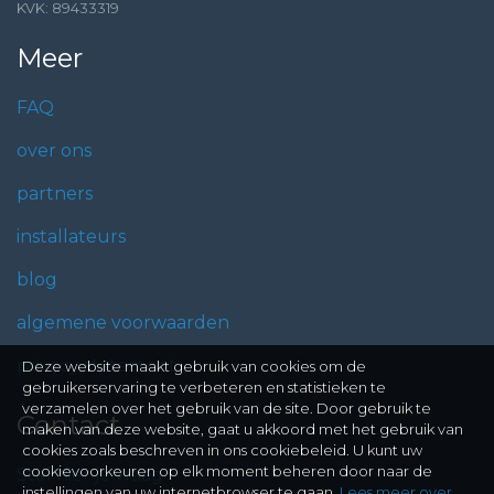
KVK: 89433319
Meer
FAQ
over ons
partners
installateurs
blog
algemene voorwaarden
privacy statement
Deze website maakt gebruik van cookies om de
gebruikerservaring te verbeteren en statistieken te
verzamelen over het gebruik van de site. Door gebruik te
Contact
maken van deze website, gaat u akkoord met het gebruik van
cookies zoals beschreven in ons cookiebeleid. U kunt uw
cookievoorkeuren op elk moment beheren door naar de
Stel hier je vraag
instellingen van uw internetbrowser te gaan.
Lees meer over