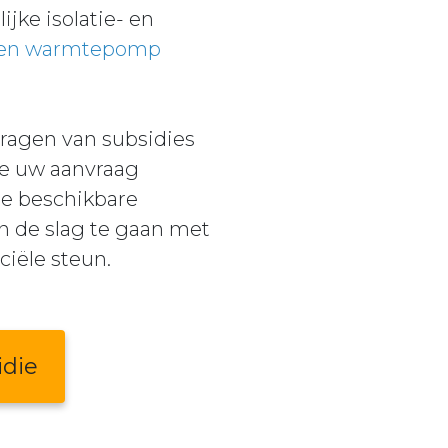
jke isolatie- en
e en warmtepomp
ragen van subsidies
we uw aanvraag
de beschikbare
n de slag te gaan met
iële steun.
idie