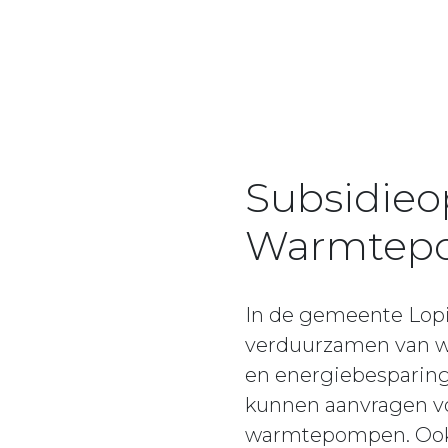
Subsidieop
Warmtepo
In de gemeente Lopik
verduurzamen van w
en energiebesparing
kunnen aanvragen vo
warmtepompen. Ook