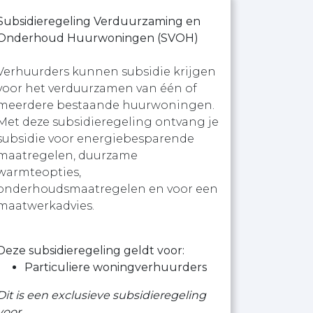
Subsidieregeling Verduurzaming en
Onderhoud Huurwoningen (SVOH)
Verhuurders kunnen subsidie krijgen
voor het verduurzamen van één of
meerdere bestaande huurwoningen.
Met deze subsidieregeling ontvang je
subsidie voor energiebesparende
maatregelen, duurzame
warmteopties,
onderhoudsmaatregelen en voor een
maatwerkadvies.
Deze subsidieregeling geldt voor:
Particuliere woningverhuurders
Dit is een exclusieve subsidieregeling
voor