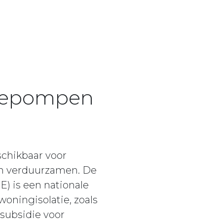
mtepompen
schikbaar voor
en verduurzamen. De
) is een nationale
oningisolatie, zoals
 subsidie voor