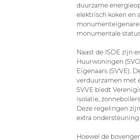
duurzame energieop
elektrisch koken en 
monumenteigenaren i
monumentale status
Naast de ISDE zijn 
Huurwoningen (SVOH
Eigenaars (SVVE). D
verduurzamen met e
SVVE biedt Verenigi
isolatie, zonneboil
Deze regelingen zij
extra ondersteuning
Hoewel de bovengenoe