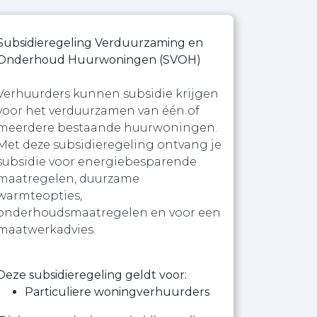
Subsidieregeling Verduurzaming en
Onderhoud Huurwoningen (SVOH)
Verhuurders kunnen subsidie krijgen
voor het verduurzamen van één of
meerdere bestaande huurwoningen.
Met deze subsidieregeling ontvang je
subsidie voor energiebesparende
maatregelen, duurzame
warmteopties,
onderhoudsmaatregelen en voor een
maatwerkadvies.
Deze subsidieregeling geldt voor:
Particuliere woningverhuurders