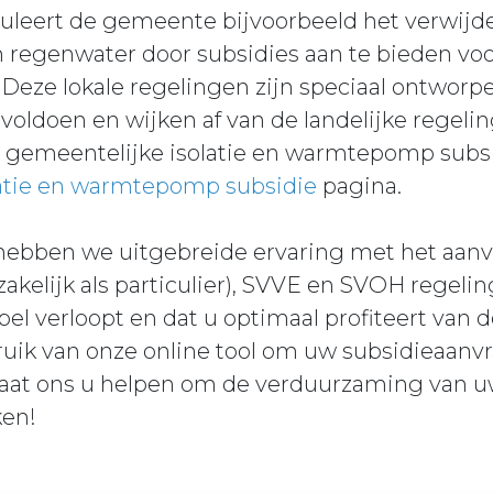
muleert de gemeente bijvoorbeeld het verwij
 regenwater door subsidies aan te bieden vo
Deze lokale regelingen zijn speciaal ontwor
oldoen en wijken af van de landelijke regeli
e gemeentelijke isolatie en warmtepomp subsi
atie en warmtepomp subsidie
pagina.
 hebben we uitgebreide ervaring met het aanv
zakelijk als particulier), SVVE en SVOH regeli
el verloopt en dat u optimaal profiteert van 
ruik van onze online tool om uw subsidieaan
n. Laat ons u helpen om de verduurzaming van
ken!