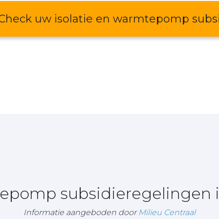
Check uw isolatie en warmtepomp subs
tepomp subsidieregelingen 
Informatie aangeboden door
Milieu Centraal