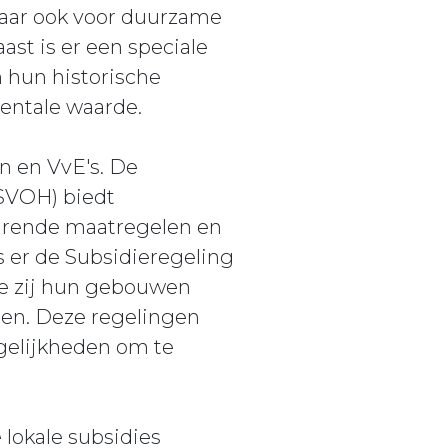
 maar ook voor duurzame
st is er een speciale
 hun historische
entale waarde.
n en VvE's. De
SVOH) biedt
arende maatregelen en
 er de Subsidieregeling
e zij hun gebouwen
en. Deze regelingen
ogelijkheden om te
 lokale subsidies