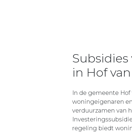
Subsidies
in Hof va
In de gemeente Hof 
woningeigenaren en 
verduurzamen van hu
Investeringssubsidi
regeling biedt woni