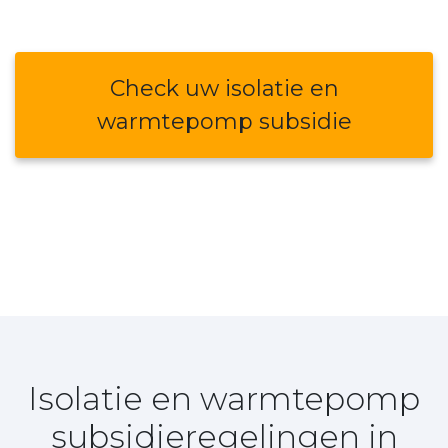
Check uw isolatie en
warmtepomp subsidie
Isolatie en warmtepomp
subsidieregelingen in